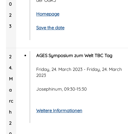
der ÖGKJ
0
Homepage
2
3
Save the date
AGES Symposium zum Welt TBC Tag
2
4.
Friday, 24. March 2023 - Friday, 24. March
2023
M
Josephinum, 09:30-15:30
a
rc
Weitere Informationen
h
2