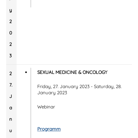
y
2
0
2
3
SEXUAL MEDICINE & ONCOLOGY
2
7.
Friday, 27. January 2023 - Saturday, 28.
January 2023
J
Webinar
a
n
Programm
u