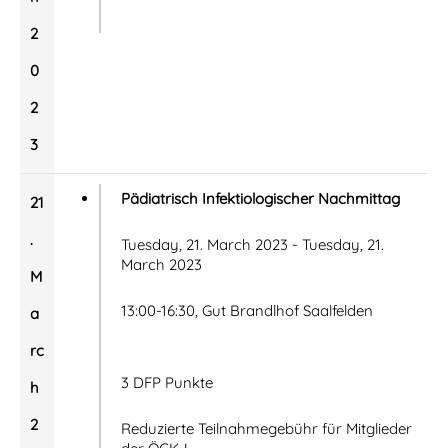
2
0
2
3
Pädiatrisch Infektiologischer Nachmittag
21
.
Tuesday, 21. March 2023 - Tuesday, 21.
March 2023
M
13:00-16:30, Gut Brandlhof Saalfelden
a
rc
3 DFP Punkte
h
2
Reduzierte Teilnahmegebühr für Mitglieder