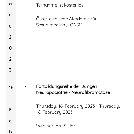
a
Teilnahme ist kostenlos
r
Österreichische Akademie für
Sexualmedizin / ÖASM
y
2
0
2
3
Fortbildungsreihe der Jungen
16
Neuropädiatrie - Neurofibromatose
.
Thursday, 16. February 2023 - Thursday,
F
16. February 2023
e
Webinar, ab 19 Uhr
b