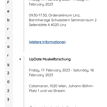
F
February 2023
e
09.30-17:30, Ordensklinium Linz,
b
Barmherzige Schwestern Seminarraum 2
Seilerstätte 4 4020 Linz
r
u
Weitere Informationen
a
r
UpDate Muskelforschung
y
Friday, 17. February 2023 - Saturday, 18.
2
February 2023
0
Catamaran, 1020 Wien, Johann-Böhm-
2
Platz 1 und via Stream
3