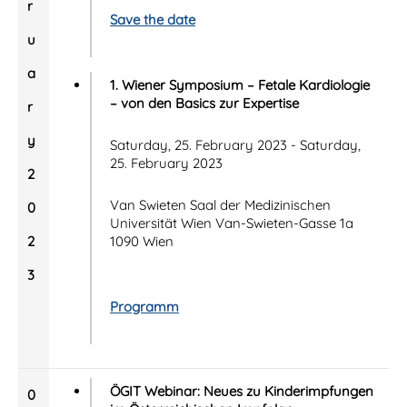
r
Save the date
u
a
1. Wiener Symposium – Fetale Kardiologie
– von den Basics zur Expertise
r
y
Saturday, 25. February 2023 - Saturday,
25. February 2023
2
Van Swieten Saal der Medizinischen
0
Universität Wien Van-Swieten-Gasse 1a
2
1090 Wien
3
Programm
ÖGIT Webinar: Neues zu Kinderimpfungen
0