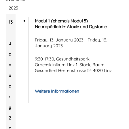
2023
Modul 1 (ehemals Modul 5) -
13
Neuropädiatrie: Ataxie und Dystonie
.
Friday, 13. January 2023 - Friday, 13.
J
January 2023
a
9:30-17:30, Gesundheitspark
n
Ordensklinikum Linz 1. Stock, Raum
Gesundheit Herrenstrasse 54 4020 Linz
u
a
Weitere Informationen
r
y
2
0