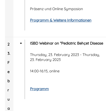
Präsenz und Online Symposion
Programm & Weitere Informationen
ISBD Webinar on “Pediatric Behçet Disease
2
3.
Thursday, 23. February 2023 - Thursday,
23. February 2023
F
14:00-16:15, online
e
b
Programm
r
u
a