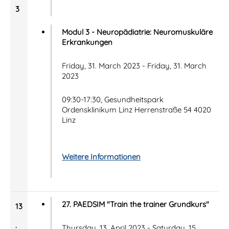
3
Modul 3 - Neuropädiatrie: Neuromuskuläre
Erkrankungen
Friday, 31. March 2023 - Friday, 31. March
2023
09:30-17:30, Gesundheitspark
Ordensklinikum Linz Herrenstraße 54 4020
Linz
Weitere Informationen
27. PAEDSIM "Train the trainer Grundkurs"
13
.
Thursday, 13. April 2023 - Saturday, 15.