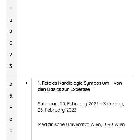
r
y
2
0
2
3
1. Fetales Kardiologie Symposium - von
2
den Basics zur Expertise
5.
Saturday, 25. February 2023 - Saturday,
F
25. February 2023
e
Medizinische Universität Wien, 1090 Wien
b