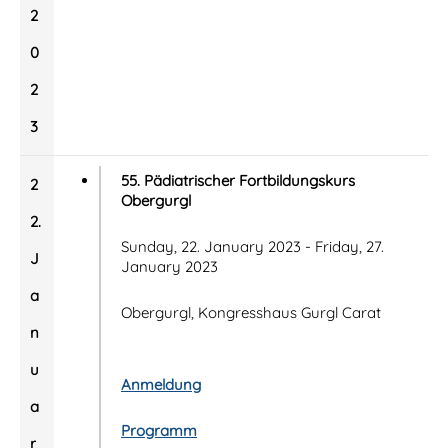
2
0
2
3
55. Pädiatrischer Fortbildungskurs
2
Obergurgl
2.
Sunday, 22. January 2023 - Friday, 27.
J
January 2023
a
Obergurgl, Kongresshaus Gurgl Carat
n
u
Anmeldung
a
Programm
r