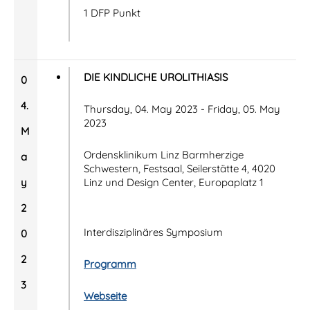
1 DFP Punkt
DIE KINDLICHE UROLITHIASIS
0
4.
Thursday, 04. May 2023 - Friday, 05. May
2023
M
Ordensklinikum Linz Barmherzige
a
Schwestern, Festsaal, Seilerstätte 4, 4020
y
Linz und Design Center, Europaplatz 1
2
Interdisziplinäres Symposium
0
2
Programm
3
Webseite