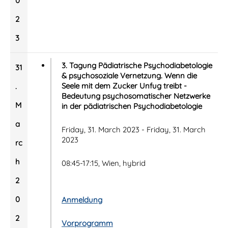
0
2
3
3. Tagung Pädiatrische Psychodiabetologie
31
& psychosoziale Vernetzung. Wenn die
Seele mit dem Zucker Unfug treibt -
.
Bedeutung psychosomatischer Netzwerke
M
in der pädiatrischen Psychodiabetologie
a
Friday, 31. March 2023 - Friday, 31. March
2023
rc
h
08:45-17:15, Wien, hybrid
2
0
Anmeldung
2
Vorprogramm