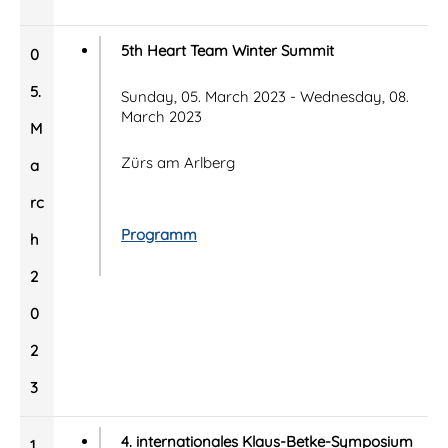
5th Heart Team Winter Summit
0
5.
Sunday, 05. March 2023 - Wednesday, 08.
March 2023
M
Zürs am Arlberg
a
rc
Programm
h
2
0
2
3
4. internationales Klaus-Betke-Symposium
1