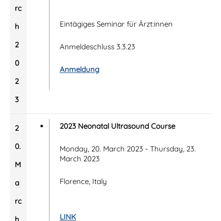
rc
Eintägiges Seminar für Ärzt:innen
h
2
Anmeldeschluss 3.3.23
0
Anmeldung
2
3
2023 Neonatal Ultrasound Course
2
0.
Monday, 20. March 2023 - Thursday, 23.
March 2023
M
Florence, Italy
a
rc
LINK
h