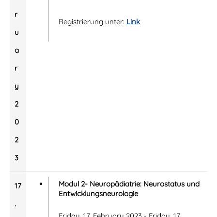
r
Registrierung unter:
Link
u
a
r
y
2
0
2
3
Modul 2- Neuropädiatrie: Neurostatus und
17
Entwicklungsneurologie
.
Friday, 17. February 2023 - Friday, 17.