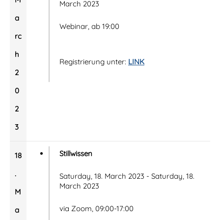
March 2023
a
Webinar, ab 19:00
rc
h
Registrierung unter:
LINK
2
0
2
3
Stillwissen
18
.
Saturday, 18. March 2023 - Saturday, 18.
March 2023
M
via Zoom, 09:00-17:00
a