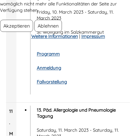
womöglich nicht mehr alle Funktionalitäten der Seite zur
Verfügung stehen.
Friday, 10. March 2023 - Saturday, 11.
March 2023
Akzeptieren
Ablehnen
St. Wolfgang im Salzkammergut
Weitere Informationen
|
Impressum
Programm
Anmeldung
Fallvorstellung
13. Päd. Allergologie und Pneumologie
11
Tagung
.
Saturday, 11. March 2023 - Saturday, 11.
M