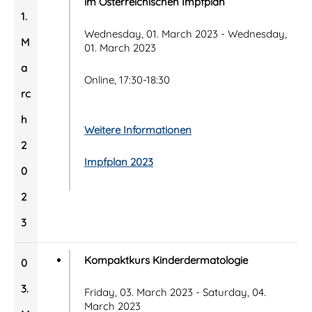
im Österreichischen Impfplan
1.
Wednesday, 01. March 2023 - Wednesday,
M
01. March 2023
a
Online, 17:30-18:30
rc
h
Weitere Informationen
2
Impfplan 2023
0
2
3
Kompaktkurs Kinderdermatologie
0
3.
Friday, 03. March 2023 - Saturday, 04.
March 2023