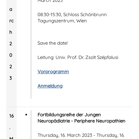
March 2023
a
08:30-15:30, Schloss Schönbrunn
rc
Tagungszentrum, Wien
h
Save the date!
2
0
Leitung: Univ. Prof. Dr. Zsolt Szépfalusi
2
Vorprogramm
3
Anmeldung
Fortbildungsreihe der Jungen
16
Neuropädiatrie - Periphere Neuropathien
.
Thursday, 16. March 2023 - Thursday, 16.
M