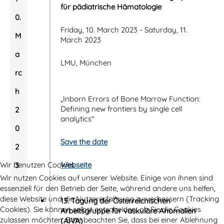
für pädiatrische Hämatologie
0.
Friday, 10. March 2023 - Saturday, 11.
M
March 2023
a
LMU, München
rc
h
„Inborn Errors of Bone Marrow Function:
Defining new frontiers by single cell
2
analytics"
0
Save the date
2
Wir benutzen Cookies
Webseite
3
Wir nutzen Cookies auf unserer Website. Einige von ihnen sind
essenziell für den Betrieb der Seite, während andere uns helfen,
diese Website und die Nutzererfahrung zu verbessern (Tracking
13. Tagung der Österreichischen
Cookies). Sie können selbst entscheiden, ob Sie die Cookies
Arbeitsgruppe für vaskuläre Anomalien
zulassen möchten. Bitte beachten Sie, dass bei einer Ablehnung
(AIVA)