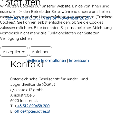
Statuten
Wir nutzen Cookies auf unserer Website. Einige von ihnen sind
essenziell für den Betrieb der Seite, während andere uns helfen,
diese Website und die Nutzererfahrung zu verbessern (Tracking
Statuten der ÖGKJ (Version November 2025)
Cookies). Sie können selbst entscheiden, ob Sie die Cookies
zulassen möchten. Bitte beachten Sie, dass bei einer Ablehnung
womöglich nicht mehr alle Funktionalitäten der Seite zur
Verfügung stehen.
Akzeptieren
Ablehnen
Weitere Informationen
|
Impressum
Kontakt
Österreichische Gesellschaft für Kinder- und
Jugendheilkunde (ÖGKJ)
c/o studio12 gmbh
Anichstraße 5
6020 Innsbruck
T: +
43 512 890438 200
E:
office@paediatrie.at