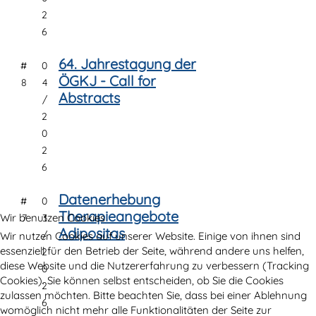
2
6
64. Jahrestagung der
#
0
ÖGKJ - Call for
8
4
Abstracts
/
2
0
2
6
Datenerhebung
#
0
Therapieangebote
Wir benutzen Cookies
7
3
Adipositas
/
Wir nutzen Cookies auf unserer Website. Einige von ihnen sind
essenziell für den Betrieb der Seite, während andere uns helfen,
2
diese Website und die Nutzererfahrung zu verbessern (Tracking
0
Cookies). Sie können selbst entscheiden, ob Sie die Cookies
2
zulassen möchten. Bitte beachten Sie, dass bei einer Ablehnung
6
womöglich nicht mehr alle Funktionalitäten der Seite zur