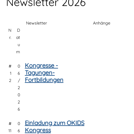
Newsletter 2026
Newsletter
Anhänge
N
D
r.
at
u
m
Kongresse -
#
0
Tagungen-
1
6
Fortbildungen
2
/
2
0
2
6
Einladung zum OKIDS
#
0
Kongress
11
6