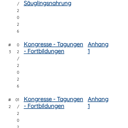
Säuglingsnahrung
/
2
0
2
6
Kongresse - Tagungen
Anhang
#
0
- Fortbildungen
1
3
2
/
2
0
2
6
Kongresse - Tagungen
Anhang
#
01
- Fortbildungen
1
2
/
2
0
2