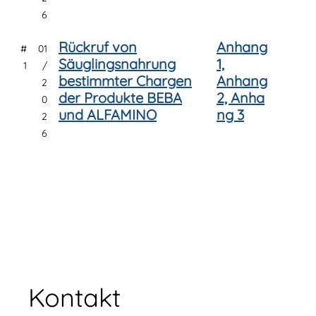
6
Rückruf von
Anhang
#
01
Säuglingsnahrung
1,
1
/
bestimmter Chargen
Anhang
2
der Produkte BEBA
2,
Anha
0
und ALFAMINO
ng 3
2
6
Kontakt