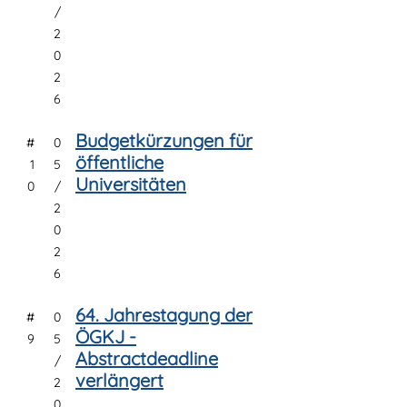
/
2
0
2
6
Budgetkürzungen für
#
0
öffentliche
1
5
Universitäten
0
/
2
0
2
6
64. Jahrestagung der
#
0
ÖGKJ -
9
5
Abstractdeadline
/
verlängert
2
0