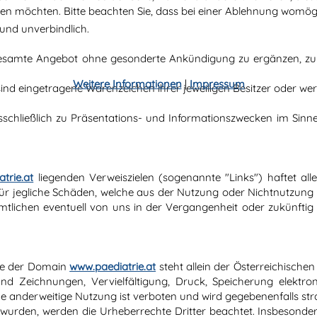
ssen möchten. Bitte beachten Sie, dass bei einer Ablehnung womögl
 und unverbindlich.
 gesamte Angebot ohne gesonderte Ankündigung zu ergänzen, zu l
Weitere Informationen
|
Impressum
ind eingetragene Warenzeichen ihrer jeweiligen Besitzer oder we
schließlich zu Präsentations- und Informationszwecken im Sinn
trie.at
liegenden Verweiszielen (sogenannte "Links") haftet all
Für jegliche Schäden, welche aus der Nutzung oder Nichtnutzung so
tlichen eventuell von uns in der Vergangenheit oder zukünftig 
lte der Domain
www.paediatrie.at
steht allein der Österreichische
und Zeichnungen, Vervielfältigung, Druck, Speicherung elektr
 anderweitige Nutzung ist verboten und wird gegebenenfalls straf
lt wurden, werden die Urheberrechte Dritter beachtet. Insbesonder