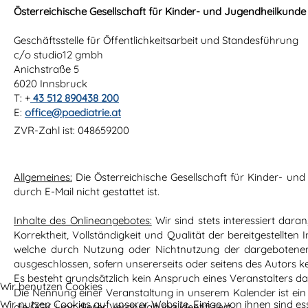
Österreichische Gesellschaft für Kinder- und Jugendheilkunde
Geschäftsstelle für Öffentlichkeitsarbeit und Standesführung
c/o studio12 gmbh
Anichstraße 5
6020 Innsbruck
T: +
43 512 890438 200
E:
office@paediatrie.at
ZVR-Zahl ist: 048659200
Allgemeines:
Die Österreichische Gesellschaft für Kinder- un
durch E-Mail nicht gestattet ist.
Inhalte des Onlineangebotes:
Wir sind stets interessiert dar
Korrektheit, Vollständigkeit und Qualität der bereitgestellte
welche durch Nutzung oder Nichtnutzung der dargebotenen 
ausgeschlossen, sofern unsererseits oder seitens des Autors ke
Es besteht grundsätzlich kein Anspruch eines Veranstalters d
Wir benutzen Cookies
Die Nennung einer Veranstaltung in unserem Kalender ist ein
Wir nutzen Cookies auf unserer Website. Einige von ihnen sind es
die ÖGKJ mit dieser Veranstaltung identifiziert.