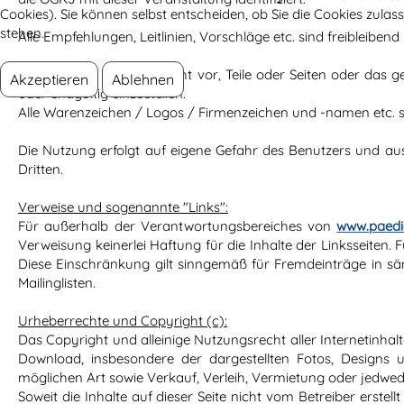
Cookies). Sie können selbst entscheiden, ob Sie die Cookies zula
stehen.
Alle Empfehlungen, Leitlinien, Vorschläge etc. sind freibleibend
Wir behalten uns das Recht vor, Teile oder Seiten oder das
Akzeptieren
Ablehnen
oder endgültig einzustellen.
Alle Warenzeichen / Logos / Firmenzeichen und -namen etc. s
Die Nutzung erfolgt auf eigene Gefahr des Benutzers und aus
Dritten.
Verweise und sogenannte "Links":
Für außerhalb der Verantwortungsbereiches von
www.paedia
Verweisung keinerlei Haftung für die Inhalte der Linksseiten. 
Diese Einschränkung gilt sinngemäß für Fremdeinträge in säm
Mailinglisten.
Urheberrechte und Copyright (c):
Das Copyright und alleinige Nutzungsrecht aller Internetinha
Download, insbesondere der dargestellten Fotos, Designs 
möglichen Art sowie Verkauf, Verleih, Vermietung oder jedwede
Soweit die Inhalte auf dieser Seite nicht vom Betreiber erstel