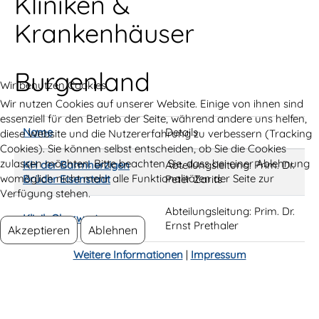
Kliniken &
Krankenhäuser
Burgenland
Wir benutzen Cookies
Wir nutzen Cookies auf unserer Website. Einige von ihnen sind
essenziell für den Betrieb der Seite, während andere uns helfen,
Name
Details
diese Website und die Nutzererfahrung zu verbessern (Tracking
Cookies). Sie können selbst entscheiden, ob Sie die Cookies
Kontakte,
zulassen möchten. Bitte beachten Sie, dass bei einer Ablehnung
KH der Barmherzigen
Abteilungsleitung: Prim. Dr.
womöglich nicht mehr alle Funktionalitäten der Seite zur
Brüder Eisenstadt
Peter Zarits
Verfügung stehen.
Abteilungsleitung: Prim. Dr.
Klinik Oberwart
Ernst Prethaler
Akzeptieren
Ablehnen
Weitere Informationen
|
Impressum