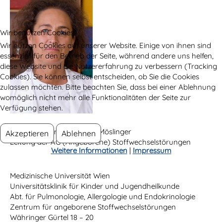
Wir benutzen Cookies
Wir nutzen Cookies auf unserer Website. Einige von ihnen sind
essenziell für den Betrieb der Seite, während andere uns helfen,
diese Website und die Nutzererfahrung zu verbessern (Tracking
Cookies). Sie können selbst entscheiden, ob Sie die Cookies
zulassen möchten. Bitte beachten Sie, dass bei einer Ablehnung
womöglich nicht mehr alle Funktionalitäten der Seite zur
Verfügung stehen.
in
in
Ass.-Prof.
Dr.
Dorothea Möslinger
Akzeptieren
Ablehnen
Leitung der AG (Angeborene) Stoffwechselstörungen
Weitere Informationen
|
Impressum
Medizinische Universität Wien
Universitätsklinik für Kinder und Jugendheilkunde
Abt. für Pulmonologie, Allergologie und Endokrinologie
Zentrum für angeborene Stoffwechselstörungen
Währinger Gürtel 18 – 20