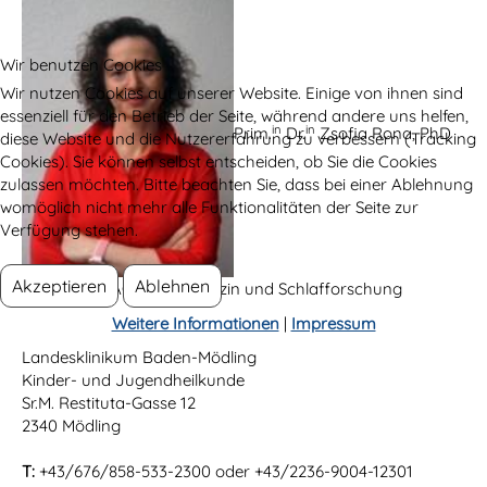
Wir benutzen Cookies
Wir nutzen Cookies auf unserer Website. Einige von ihnen sind
essenziell für den Betrieb der Seite, während andere uns helfen,
in
in
Prim.
Dr.
Zsofia Rona, PhD
diese Website und die Nutzererfahrung zu verbessern (Tracking
Cookies). Sie können selbst entscheiden, ob Sie die Cookies
zulassen möchten. Bitte beachten Sie, dass bei einer Ablehnung
womöglich nicht mehr alle Funktionalitäten der Seite zur
Verfügung stehen.
Akzeptieren
Ablehnen
Leitung der AG Schlafmedizin und Schlafforschung
Weitere Informationen
|
Impressum
Landesklinikum Baden-Mödling
Kinder- und Jugendheilkunde
Sr.M. Restituta-Gasse 12
2340 Mödling
T:
+43/
676/858-533-2300 oder +43/2236-9004-12301