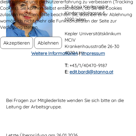
diese Website und die Nutzererfahrung zu verbessern (Tracking
St. Anna Kinderspital
Cookies). Sie können selbst entscheiden, ob Sie die Cookies
Kinderspitalgasse 6
zulassen möchten. Bitte beachten Sie, dass bei einer Ablehnung
1090 Wien
womöglich nicht mehr alle Funktionalitäten der Seite zur
Verfügung stehen.
Kepler Universitätsklinikum
MCIV
Akzeptieren
Ablehnen
Krankenhausstraße 26-30
4020 Linz
Weitere Informationen
|
Impressum
T:
+43/
1/40470-9187
E:
edit.bardi@stanna.at
Bei Fragen zur Mitgliederliste wenden Sie sich bitte an die
Leitung der Arbeitsgruppe.
Letzte Überprüfung am 26.01.2026