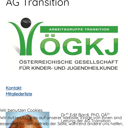
AG Transition
Kontakt
Mitgliederliste
Wir benutzen Cookies
in
in
Dr.
Edit Bardi, PhD, OÄ
Wir nutzen Cookies auf unserer Website. Einige von ihnen sind
Leitung der AG Transition
essenziell für den Betrieb der Seite, während andere uns helfen,