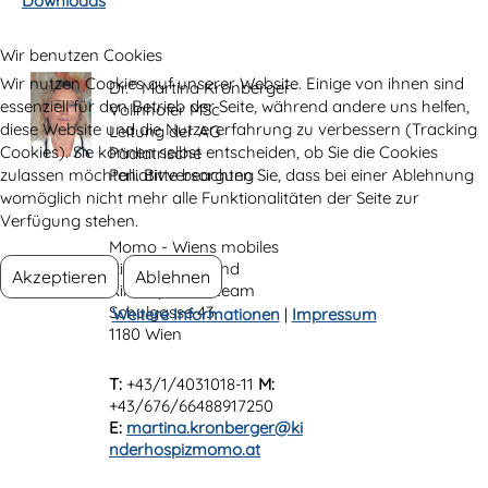
Downloads
Wir benutzen Cookies
Wir nutzen Cookies auf unserer Website. Einige von ihnen sind
in
Dr.
Martina Kronberger-
essenziell für den Betrieb der Seite, während andere uns helfen,
Vollnhofer MSc
diese Website und die Nutzererfahrung zu verbessern (Tracking
Leitung der AG
Cookies). Sie können selbst entscheiden, ob Sie die Cookies
Pädiatrische
zulassen möchten. Bitte beachten Sie, dass bei einer Ablehnung
Palliativversorgung
womöglich nicht mehr alle Funktionalitäten der Seite zur
Verfügung stehen.
Momo - Wiens mobiles
Kinderhospiz und
Akzeptieren
Ablehnen
Kinderpalliativteam
Schulgasse 43
Weitere Informationen
|
Impressum
1180 Wien
T:
+43/1/4031018-11
M:
+43/676/66488917250
E:
martina.kronberger@ki
nderhospizmomo.at