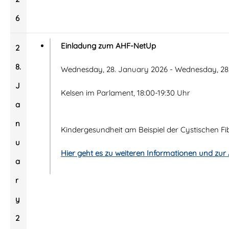
6
Einladung zum AHF-NetUp
2
8.
Wednesday, 28. January 2026 - Wednesday, 28
J
Kelsen im Parlament, 18:00-19:30 Uhr
a
n
Kindergesundheit am Beispiel der Cystischen Fi
u
Hier geht es zu weiteren Informationen und zu
a
r
y
2