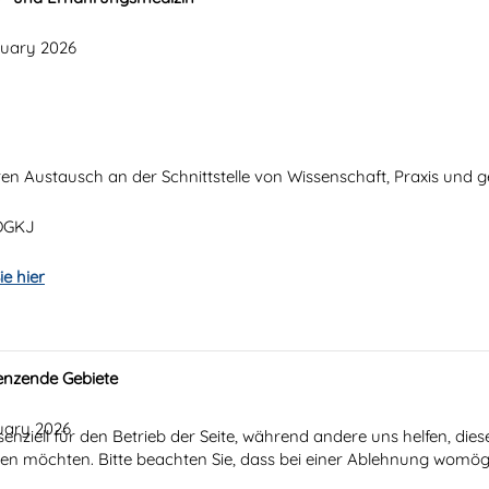
nuary 2026
nären Austausch an der Schnittstelle von Wissenschaft, Praxis und
 ÖGKJ
e hier
enzende Gebiete
nuary 2026
senziell für den Betrieb der Seite, während andere uns helfen, di
ssen möchten. Bitte beachten Sie, dass bei einer Ablehnung womögl