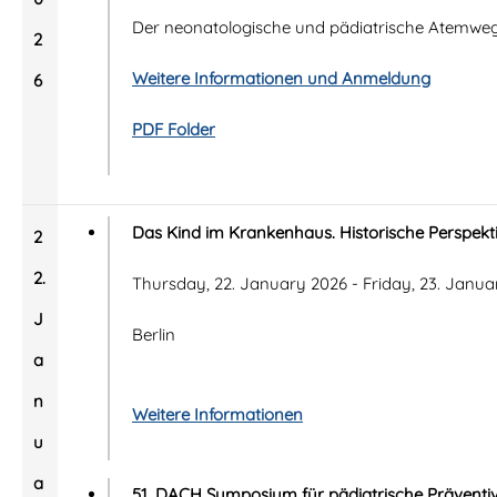
Der neonatologische und pädiatrische Atemweg
2
Weitere Informationen und Anmeldung
6
PDF Folder
Das Kind im Krankenhaus. Historische Perspekt
2
2.
Thursday, 22. January 2026 - Friday, 23. Janua
J
Berlin
a
n
Weitere Informationen
u
a
51. DACH Symposium für pädiatrische Präventi