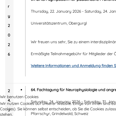
r
Thursday, 22. January 2026 - Saturday, 24. Ja
y
Universitätszentrum, Obergurgl
2
0
Wir freuen uns sehr, Sie zu einem interdiszipli
2
Ermäßigte Teilnahmegebühr für Mitglieder der
6
Weitere Informationen und Anmeldung finden Si
64. Fachtagung für Neurophysiologie und angr
2
Wir benutzen Cookies
4.
Saturday, 24. January 2026 - Saturday, 31. Ja
Wir nutzen Cookies auf unserer Website. Einige von ihnen sind es
Cookies). Sie können selbst entscheiden, ob Sie die Cookies zula
J
Pfarrschyr, Grindelwald, Schweiz
stehen.