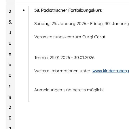
58. Pädiatrischer Fortbildungskurs
2
5.
Sunday, 25. January 2026 - Friday, 30. Januar
J
Veranstaltungszentrum Gurgl Carat
a
n
Termin: 25.01.2026 - 30.01.2026
u
Weitere Informationen unter:
www.kinder-obergu
a
r
Anmeldungen sind bereits möglich!
y
2
0
2