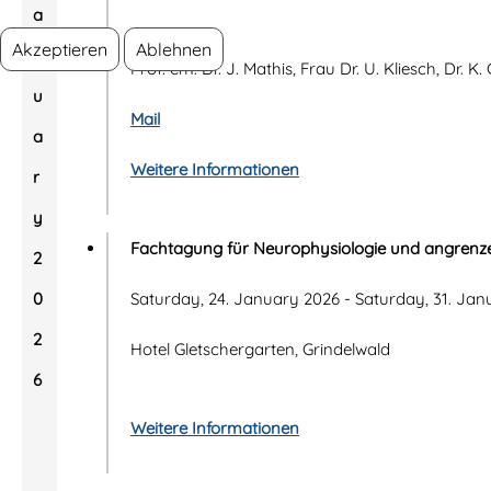
a
Akzeptieren
Ablehnen
n
Prof. em. Dr. J. Mathis, Frau Dr. U. Kliesch, Dr. K. 
u
Mail
a
Weitere Informationen
r
y
Fachtagung für Neurophysiologie und angrenz
2
0
Saturday, 24. January 2026 - Saturday, 31. Ja
2
Hotel Gletschergarten, Grindelwald
6
Weitere Informationen