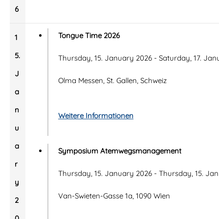
6
Tongue Time 2026
1
5.
Thursday, 15. January 2026 - Saturday, 17. Ja
J
Olma Messen, St. Gallen, Schweiz
a
n
Weitere Informationen
u
a
Symposium Atemwegsmanagement
r
Thursday, 15. January 2026 - Thursday, 15. Ja
y
Van-Swieten-Gasse 1a, 1090 Wien
2
0