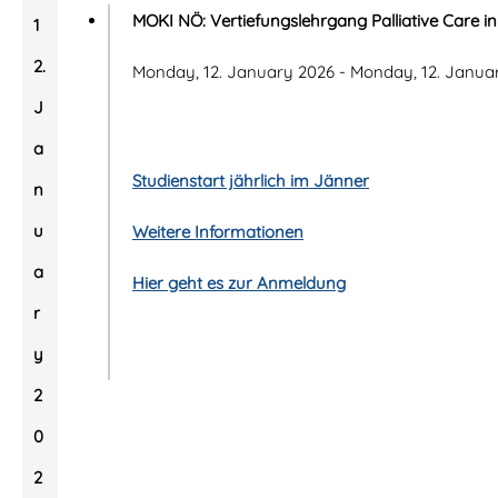
MOKI NÖ: Vertiefungslehrgang Palliative Care in
1
2.
Monday, 12. January 2026 - Monday, 12. Janua
J
a
Studienstart jährlich im Jänner
n
u
Weitere Informationen
a
Hier geht es zur Anmeldung
r
y
2
0
2