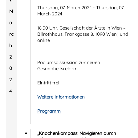
Thursday, 07. March 2024 - Thursday, 07.
M
March 2024
a
18:00 Uhr, Gesellschaft der Ärzte in Wien –
rc
Billrothhaus, Frankgasse 8, 1090 Wien) und
online
h
2
Podiumsdiskussion zur neuen
0
Gesundheitsreform
2
Eintritt frei
4
Weitere Informationen
Programm
„Knochenkompass: Navigieren durch