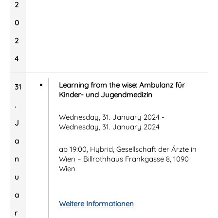
2
0
2
4
Learning from the wise: Ambulanz für
31
Kinder- und Jugendmedizin
.
Wednesday, 31. January 2024 -
J
Wednesday, 31. January 2024
a
ab 19:00, Hybrid, Gesellschaft der Ärzte in
n
Wien – Billrothhaus Frankgasse 8, 1090
Wien
u
a
Weitere Informationen
r