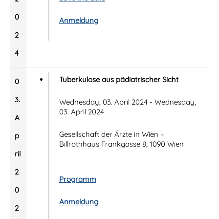
0
Anmeldung
2
4
Tuberkulose aus pädiatrischer Sicht
0
3.
Wednesday, 03. April 2024 - Wednesday,
03. April 2024
A
Gesellschaft der Ärzte in Wien –
p
Billrothhaus Frankgasse 8, 1090 Wien
ril
2
Programm
0
Anmeldung
2