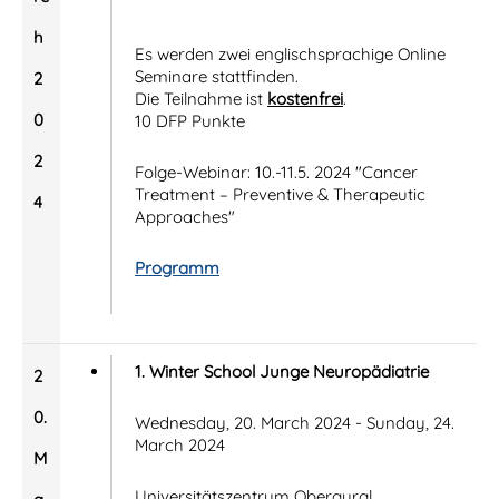
h
Es werden zwei englischsprachige Online
Seminare stattfinden.
2
Die Teilnahme ist
kostenfrei
.
0
10 DFP Punkte
2
Folge-Webinar: 10.-11.5. 2024 "Cancer
Treatment – Preventive & Therapeutic
4
Approaches"
Programm
1. Winter School Junge Neuropädiatrie
2
0.
Wednesday, 20. March 2024 - Sunday, 24.
March 2024
M
Universitätszentrum Obergurgl