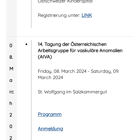
Ostschweizer Kinderspital
Registrierung unter:
LINK
14. Tagung der Österreichischen
0
Arbeitsgruppe für vaskuläre Anomalien
(AIVA)
8.
M
Friday, 08. March 2024 - Saturday, 09.
March 2024
a
rc
St. Wolfgang im Salzkammergut
h
Programm
2
0
Anmeldung
2