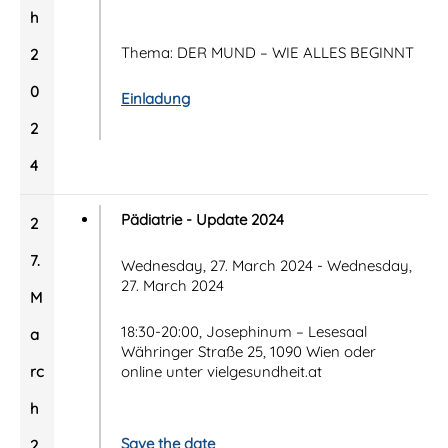
h
Thema: DER MUND – WIE ALLES BEGINNT
2
0
Einladung
2
4
Pädiatrie - Update 2024
2
7.
Wednesday, 27. March 2024 - Wednesday,
27. March 2024
M
18:30-20:00, Josephinum – Lesesaal
a
Währinger Straße 25, 1090 Wien oder
rc
online unter vielgesundheit.at
h
Save the date
2