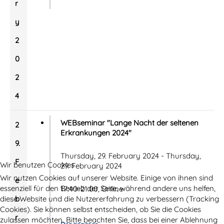
r
y
2
0
2
4
WEBseminar "Lange Nacht der seltenen
2
Erkrankungen 2024"
9.
Thursday, 29. February 2024 - Thursday,
F
Wir benutzen Cookies
29. February 2024
Wir nutzen Cookies auf unserer Website. Einige von ihnen sind
e
essenziell für den Betrieb der Seite, während andere uns helfen,
17:40-21:00, Online
diese Website und die Nutzererfahrung zu verbessern (Tracking
b
Cookies). Sie können selbst entscheiden, ob Sie die Cookies
r
zulassen möchten. Bitte beachten Sie, dass bei einer Ablehnung