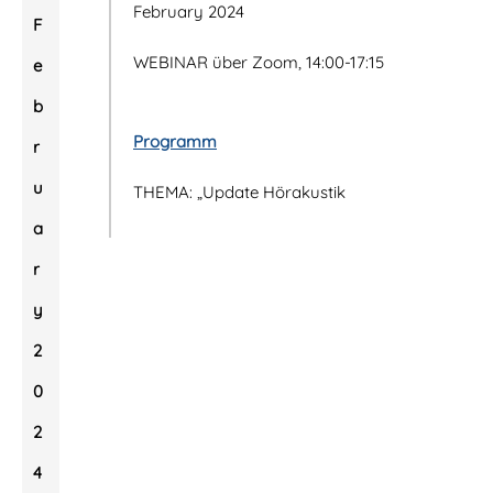
February 2024
F
WEBINAR über Zoom, 14:00-17:15
e
b
Programm
r
u
THEMA: „Update Hörakustik
a
r
y
2
0
2
4