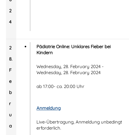
2
4
Pädiatrie Online: Unklares Fieber bei
2
Kindern
8.
Wednesday, 28. February 2024 -
F
Wednesday, 28. February 2024
e
ab 17:00- ca. 20:00 Uhr
b
r
Anmeldung
u
Live-Übertragung, Anmeldung unbedingt
a
erforderlich.