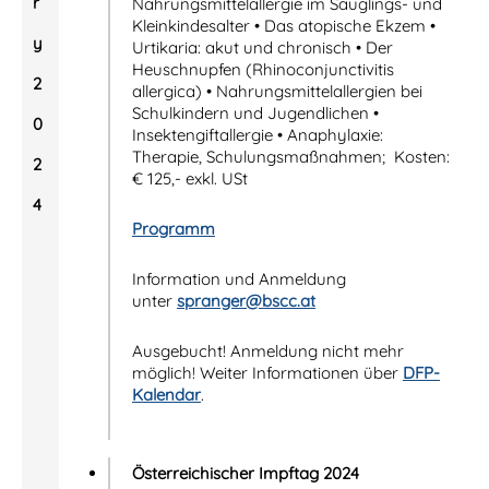
r
Nahrungsmittelallergie im Säuglings- und
Kleinkindesalter • Das atopische Ekzem •
y
Urtikaria: akut und chronisch • Der
Heuschnupfen (Rhinoconjunctivitis
2
allergica) • Nahrungsmittelallergien bei
Schulkindern und Jugendlichen •
0
Insektengiftallergie • Anaphylaxie:
Therapie, Schulungsmaßnahmen; Kosten:
2
€ 125,- exkl. USt
4
Programm
Information und Anmeldung
unter
spranger@bscc.at
Ausgebucht! Anmeldung nicht mehr
möglich! Weiter Informationen über
DFP-
Kalendar
.
Österreichischer Impftag 2024