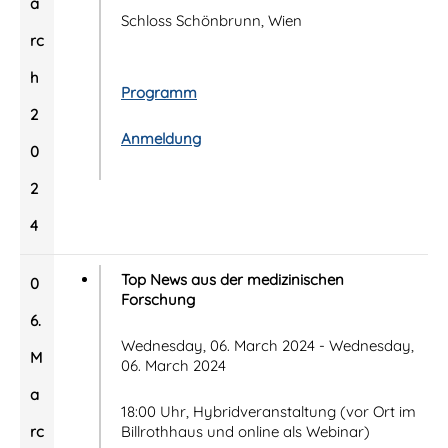
a
Schloss Schönbrunn, Wien
rc
h
Programm
2
Anmeldung
0
2
4
Top News aus der medizinischen
0
Forschung
6.
Wednesday, 06. March 2024 - Wednesday,
M
06. March 2024
a
18:00 Uhr, Hybridveranstaltung (vor Ort im
rc
Billrothhaus und online als Webinar)