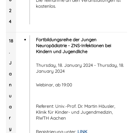
Die Teilnahme an den Veranstaltungen ist
kostenlos.
2
4
Fortbildungsreihe der Jungen
18
Neuropädiatrie - ZNS-Infektionen bei
Kindern und Jugendliche
.
J
Thursday, 18. January 2024 - Thursday, 18.
January 2024
a
n
Webinar, ab 19:00
u
Referent: Univ.-Prof. Dr. Martin Häusler,
a
Klinik für Kinder- und Jugendmedizin,
r
RWTH Aachen
y
Registrierung unter:
LINK