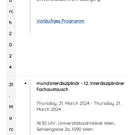
a
rc
Vorläufiges Programm
h
2
0
2
4
mund:interdisziplinär - 12. Interdisziplinärer
21
Fachaustausch
.
Thursday, 21. March 2024 - Thursday, 21.
M
March 2024
a
18:30 Uhr, Universitätszahnklinik Wien,
rc
Sensengasse 2a, 1090 Wien