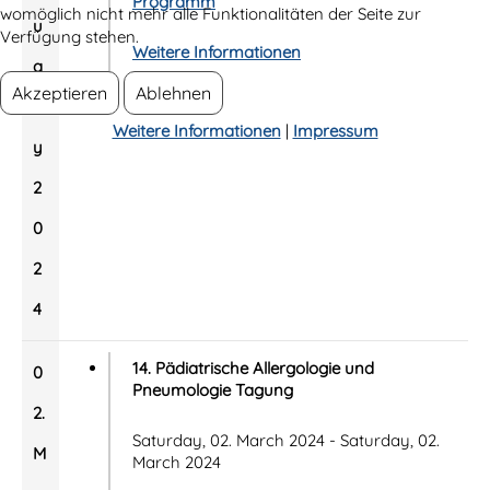
Programm
womöglich nicht mehr alle Funktionalitäten der Seite zur
u
Verfügung stehen.
Weitere Informationen
a
Akzeptieren
Ablehnen
r
Weitere Informationen
|
Impressum
y
2
0
2
4
14. Pädiatrische Allergologie und
0
Pneumologie Tagung
2.
Saturday, 02. March 2024 - Saturday, 02.
M
March 2024