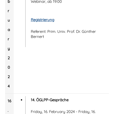
b
Webinar, ab 19:00
r
Registrierung
u
a
Referent: Prim. Univ. Prof. Dr. Günther
Bernert
r
y
2
0
2
4
14. ÖGLPP-Gespräche
16
.
Friday, 16. February 2024 - Friday, 16.