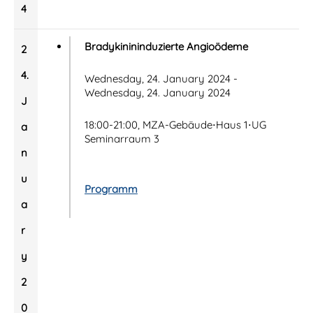
4
Bradykinininduzierte Angioödeme
2
4.
Wednesday, 24. January 2024 -
Wednesday, 24. January 2024
J
18:00-21:00, MZA-Gebäude⋅Haus 1⋅UG
a
Seminarraum 3
n
u
Programm
a
r
y
2
0