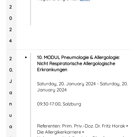
2
0
2
4
10. MODUL Pneumologie & Allergologie:
2
Nicht Respiratorische Allergologische
Erkrankungen
0.
J
Saturday, 20. January 2024 - Saturday, 20.
January 2024
a
n
09:30-17:00, Salzburg
u
Referenten: Prim. Priv.-Doz. Dr. Fritz Horak •
a
Die Allergikerkarriere •