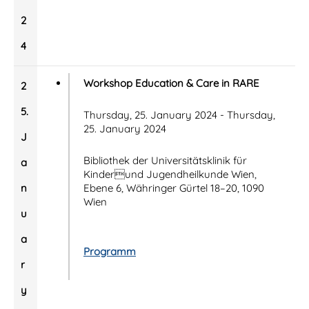
2
4
Workshop Education & Care in RARE
2
5.
Thursday, 25. January 2024 - Thursday,
25. January 2024
J
Bibliothek der Universitätsklinik für
a
Kinderund Jugendheilkunde Wien,
n
Ebene 6, Währinger Gürtel 18–20, 1090
Wien
u
a
Programm
r
y