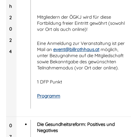
h
Mitgliedern der ÖGKJ wird für diese
2
Fortbildung freier Eintritt
gewährt (sowohl
0
vor Ort als auch online)!
2
Eine Anmeldung zur Veranstaltung ist per
Mail an
event@billrothhaus.at
möglich,
4
unter Bezugnahme auf die Mitgliedschaft
sowie Bekanntgabe des gewünschten
Teilnahmemodus (vor Ort oder online).
1 DFP Punkt
Programm
Die Gesundheitsreform: Positives und
0
Negatives
7.