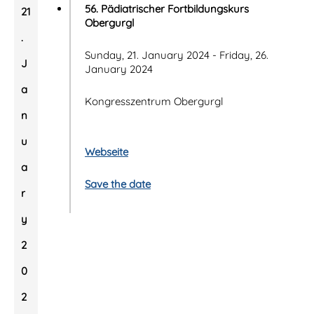
56. Pädiatrischer Fortbildungskurs
21
Obergurgl
.
Sunday, 21. January 2024 - Friday, 26.
J
January 2024
a
Kongresszentrum Obergurgl
n
u
Webseite
a
Save the date
r
y
2
0
2