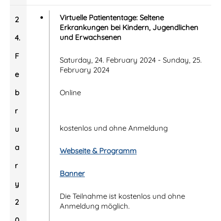
Virtuelle Patiententage: Seltene
2
Erkrankungen bei Kindern, Jugendlichen
und Erwachsenen
4.
F
Saturday, 24. February 2024 - Sunday, 25.
February 2024
e
b
Online
r
kostenlos und ohne Anmeldung
u
a
Webseite & Programm
r
Banner
y
Die Teilnahme ist kostenlos und ohne
2
Anmeldung möglich.
0