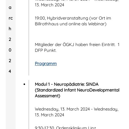
13. March 2024
a
rc
19:00, Hybridveranstaltung (vor Ort im
Billrothhaus und online als Webinar)
h
2
Mitglieder der ÖGKJ haben freien Eintritt. 1
0
DFP Punkt.
2
Programm
4
Modul 1 - Neuropädiatrie: SINDA
(Standardized Infant NeuroDevelopmental
Assessment)
Wednesday, 13. March 2024 - Wednesday,
13. March 2024
9:30-17:30, Ordensklinikum Linz,