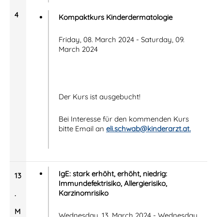
4
Kompaktkurs Kinderdermatologie
Friday, 08. March 2024 - Saturday, 09.
March 2024
Der Kurs ist ausgebucht!
Bei Interesse für den kommenden Kurs
bitte Email an
eli.schwab@kinderarzt.at.
IgE: stark erhöht, erhöht, niedrig:
13
Immundefektrisiko, Allergierisiko,
Karzinomrisiko
.
M
Wednesday, 13. March 2024 - Wednesday,