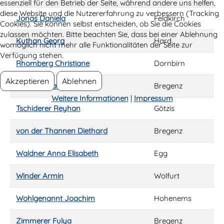
essenziell für den Betrieb der Seite, während andere uns helfen,
diese Website und die Nutzererfahrung zu verbessern (Tracking
Jonas Daniela
Feldkirch
Cookies). Sie können selbst entscheiden, ob Sie die Cookies
zulassen möchten. Bitte beachten Sie, dass bei einer Ablehnung
Kuthan Georg
Hard
womöglich nicht mehr alle Funktionalitäten der Seite zur
Verfügung stehen.
Rhomberg Christiane
Dornbirn
Akzeptieren
Ablehnen
Taferner Rainer
Bregenz
Weitere Informationen
|
Impressum
Tschiderer Reyhan
Götzis
von der Thannen Diethard
Bregenz
Waldner Anna Elisabeth
Egg
Winder Armin
Wolfurt
Wohlgenannt Joachim
Hohenems
Zimmerer Fulya
Bregenz