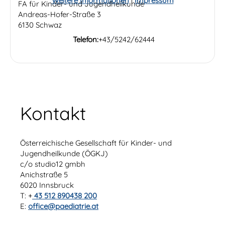
Weitere Informationen
|
Impressum
FA für Kinder- und Jugendheilkunde
Andreas-Hofer-Straße 3
6130 Schwaz
Telefon:
+43/5242/62444
Kontakt
Österreichische Gesellschaft für Kinder- und
Jugendheilkunde (ÖGKJ)
c/o studio12 gmbh
Anichstraße 5
6020 Innsbruck
T: +
43 512 890438 200
E:
office@paediatrie.at