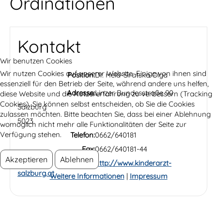
Ordinationen
Kontakt
Wir benutzen Cookies
Wir nutzen Cookies auf unserer Website. Einige von ihnen sind
Position:
Dr. Held-Siratska Olga
essenziell für den Betrieb der Seite, während andere uns helfen,
Adresse:
Linzer Bundesstraße 90
diese Website und die Nutzererfahrung zu verbessern (Tracking
Cookies). Sie können selbst entscheiden, ob Sie die Cookies
Salzburg
zulassen möchten. Bitte beachten Sie, dass bei einer Ablehnung
5023
womöglich nicht mehr alle Funktionalitäten der Seite zur
Verfügung stehen.
Telefon:
0662/640181
Fax:
0662/640181-44
Akzeptieren
Ablehnen
Website:
http://www.kinderarzt-
salzburg.at
Weitere Informationen
|
Impressum