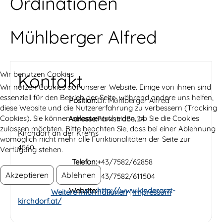
Ordinationen
Mühlberger Alfred
Wir benutzen Cookies
Kontakt
Wir nutzen Cookies auf unserer Website. Einige von ihnen sind
essenziell für den Betrieb der Seite, während andere uns helfen,
Position:
Dr. Mühlberger Alfred
diese Website und die Nutzererfahrung zu verbessern (Tracking
Cookies). Sie können selbst entscheiden, ob Sie die Cookies
Adresse:
Parkstraße 24
zulassen möchten. Bitte beachten Sie, dass bei einer Ablehnung
Kirchdorf an der Krems
womöglich nicht mehr alle Funktionalitäten der Seite zur
4560
Verfügung stehen.
Telefon:
+43/7582/62858
Akzeptieren
Ablehnen
Fax:
+43/7582/611504
Website:
http://www.kinderarzt-
Weitere Informationen
|
Impressum
kirchdorf.at/