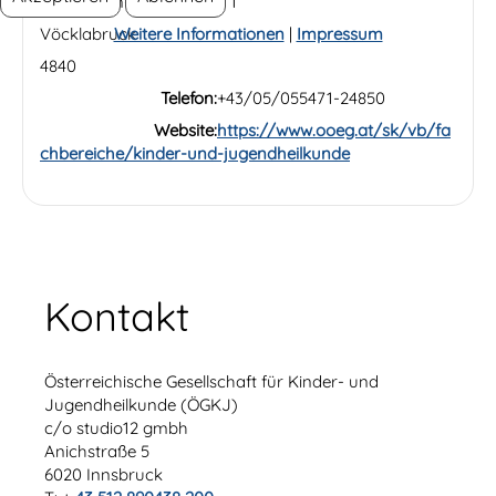
Dr. Wilhelm-Bock-Straße 1
Weitere Informationen
|
Impressum
Vöcklabruck
4840
Telefon:
+43/05/055471-24850
Website:
https://www.ooeg.at/sk/vb/fa
chbereiche/kinder-und-jugendheilkunde
Kontakt
Österreichische Gesellschaft für Kinder- und
Jugendheilkunde (ÖGKJ)
c/o studio12 gmbh
Anichstraße 5
6020 Innsbruck