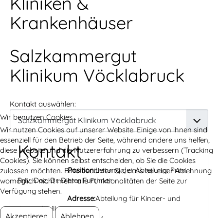
Kliniken &
Krankenhäuser
Salzkammergut
Klinikum Vöcklabruck
Kontakt auswählen:
Wir benutzen Cookies
Wir nutzen Cookies auf unserer Website. Einige von ihnen sind
essenziell für den Betrieb der Seite, während andere uns helfen,
Kontakt
diese Website und die Nutzererfahrung zu verbessern (Tracking
Cookies). Sie können selbst entscheiden, ob Sie die Cookies
Position:
Leitung der Abteilung: Prim.
zulassen möchten. Bitte beachten Sie, dass bei einer Ablehnung
Priv. Doz. Dr. Dieter Furthner
womöglich nicht mehr alle Funktionalitäten der Seite zur
Verfügung stehen.
Adresse:
Abteilung für Kinder- und
Jugendheilkunde
Akzeptieren
Ablehnen