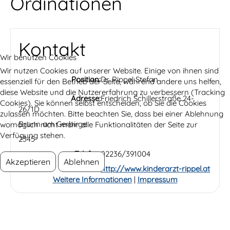
Ordinationen
Kontakt
Wir benutzen Cookies
Wir nutzen Cookies auf unserer Website. Einige von ihnen sind
Position:
Dr. Rippel Stefan
essenziell für den Betrieb der Seite, während andere uns helfen,
diese Website und die Nutzererfahrung zu verbessern (Tracking
Adresse:
Friedrich Schillerstraße 24-
Cookies). Sie können selbst entscheiden, ob Sie die Cookies
26/1D
zulassen möchten. Bitte beachten Sie, dass bei einer Ablehnung
Brunn am Gerbirge
womöglich nicht mehr alle Funktionalitäten der Seite zur
Verfügung stehen.
2345
Telefon:
02236/391004
Akzeptieren
Ablehnen
Website:
http://www.kinderarzt-rippel.at
Weitere Informationen
|
Impressum