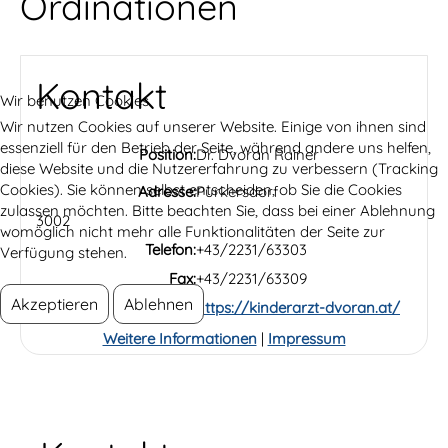
Ordinationen
Kontakt
Wir benutzen Cookies
Wir nutzen Cookies auf unserer Website. Einige von ihnen sind
essenziell für den Betrieb der Seite, während andere uns helfen,
Position:
Dr. Dvoran Rainer
diese Website und die Nutzererfahrung zu verbessern (Tracking
Cookies). Sie können selbst entscheiden, ob Sie die Cookies
Adresse:
Purkersdorf
zulassen möchten. Bitte beachten Sie, dass bei einer Ablehnung
3002
womöglich nicht mehr alle Funktionalitäten der Seite zur
Telefon:
+43/2231/63303
Verfügung stehen.
Fax:
+43/2231/63309
Akzeptieren
Ablehnen
Website:
https://kinderarzt-dvoran.at/
Weitere Informationen
|
Impressum