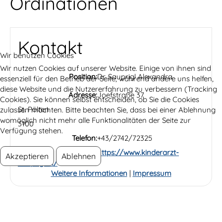
Ordinationen
Kontakt
Wir benutzen Cookies
Wir nutzen Cookies auf unserer Website. Einige von ihnen sind
Position:
Dr. Sauprigl Alexandra
essenziell für den Betrieb der Seite, während andere uns helfen,
diese Website und die Nutzererfahrung zu verbessern (Tracking
Adresse:
Joefstraße 37
Cookies). Sie können selbst entscheiden, ob Sie die Cookies
St. Pölten
zulassen möchten. Bitte beachten Sie, dass bei einer Ablehnung
womöglich nicht mehr alle Funktionalitäten der Seite zur
3100
Verfügung stehen.
Telefon:
+43/2742/72325
Website:
https://www.kinderarzt-
Akzeptieren
Ablehnen
sauprigl.at/
Weitere Informationen
|
Impressum