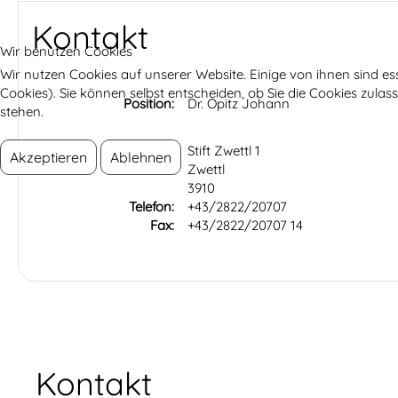
Kontakt
Wir benutzen Cookies
Wir nutzen Cookies auf unserer Website. Einige von ihnen sind es
Cookies). Sie können selbst entscheiden, ob Sie die Cookies zula
Position:
Dr. Opitz Johann
stehen.
Adresse:
Stift Zwettl 1
Akzeptieren
Ablehnen
Zwettl
3910
Telefon:
+43/2822/20707
Fax:
+43/2822/20707 14
Kontakt