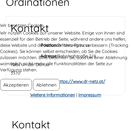
Ordinationen
Kontakt
Wir benutzen Cookies
Wir nutzen Cookies auf unserer Website. Einige von ihnen sind
essenziell für den Betrieb der Seite, während andere uns helfen,
diese Website und die Nutzererfahrung zu verbessern (Tracking
Position:
Dr. Netz Patricia
Cookies). Sie können selbst entscheiden, ob Sie die Cookies
Adresse:
Bahnhofstraße 2/4
zulassen möchten. Bitte beachten Sie, dass bei einer Ablehnung
womöglich nicht mehr alle Funktionalitäten der Seite zur
Ybbs an der Donau
Verfügung stehen.
3370
Website:
https://www.dr-netz.at/
Akzeptieren
Ablehnen
Weitere Informationen
|
Impressum
Kontakt