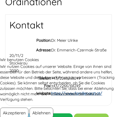
Ordinationen
Kontakt
Position:
Dr. Meier Ulrike
Adresse:
Dr. Emmerich-Czermak-Straße
20/11/2
Wir benutzen Cookies
Stockerau
Wir nutzen Cookies auf unserer Website. Einige von ihnen sind
2000
essenziell für den Betrieb der Seite, während andere uns helfen,
diese Website und die Nutzererfahrung zu verbessern (Tracking
Telefon:
+43/2266/68249
Cookies). Sie können selbst entscheiden, ob Sie die Cookies
Fax:
+43/2266/68249
zulassen möchten. Bitte beachten Sie, dass bei einer Ablehnung
Website:
https://www.familienarzt.at/
womöglich nicht mehr alle Funktionalitäten der Seite zur
Verfügung stehen.
Akzeptieren
Ablehnen