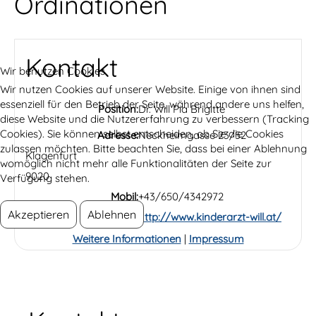
Ordinationen
Kontakt
Wir benutzen Cookies
Wir nutzen Cookies auf unserer Website. Einige von ihnen sind
essenziell für den Betrieb der Seite, während andere uns helfen,
Position:
Dr. Will Pia Brigitte
diese Website und die Nutzererfahrung zu verbessern (Tracking
Cookies). Sie können selbst entscheiden, ob Sie die Cookies
Adresse:
Neckheimgasse 23/52
zulassen möchten. Bitte beachten Sie, dass bei einer Ablehnung
Klagenfurt
womöglich nicht mehr alle Funktionalitäten der Seite zur
9020
Verfügung stehen.
Mobil:
+43/650/4342972
Akzeptieren
Ablehnen
Website:
http://www.kinderarzt-will.at/
Weitere Informationen
|
Impressum