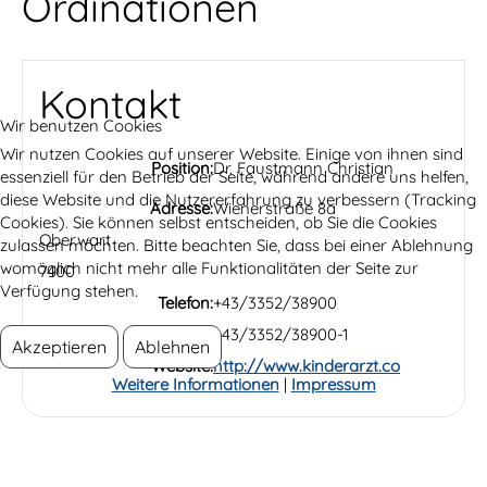
Ordinationen
Kontakt
Wir benutzen Cookies
Wir nutzen Cookies auf unserer Website. Einige von ihnen sind
Position:
Dr. Faustmann Christian
essenziell für den Betrieb der Seite, während andere uns helfen,
diese Website und die Nutzererfahrung zu verbessern (Tracking
Adresse:
Wienerstraße 8a
Cookies). Sie können selbst entscheiden, ob Sie die Cookies
Oberwart
zulassen möchten. Bitte beachten Sie, dass bei einer Ablehnung
womöglich nicht mehr alle Funktionalitäten der Seite zur
7400
Verfügung stehen.
Telefon:
+43/3352/38900
Fax:
+43/3352/38900-1
Akzeptieren
Ablehnen
Website:
http://www.kinderarzt.co
Weitere Informationen
|
Impressum