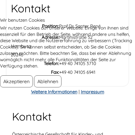
Kontakt
Wir benutzen Cookies
Position:
Prof.Dr. Santer René
Wir nutzen Cookies auf unserer Website. Einige von ihnen sind
essenziell für den Betrieb der Seite, während andere uns helfen,
Adresse:
Martinistraße 52
diese Website und die Nutzererfahrung zu verbessern (Tracking
Hamburg
Cookies). Sie können selbst entscheiden, ob Sie die Cookies
zulassen möchten. Bitte beachten Sie, dass bei einer Ablehnung
20246
womöglich nicht mehr alle Funktionalitäten der Seite zur
Telefon:
+49 40 74105 3710
Verfügung stehen.
Fax:
+49 40 74105 6941
Akzeptieren
Ablehnen
Weitere Informationen
|
Impressum
Kontakt
Österreichische Gesellschaft für Kinder- und