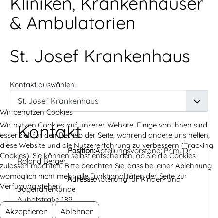
Kliniken, Krankenhäuser
& Ambulatorien
St. Josef Krankenhaus
Kontakt auswählen:
Wir benutzen Cookies
Wir nutzen Cookies auf unserer Website. Einige von ihnen sind
Kontakt
essenziell für den Betrieb der Seite, während andere uns helfen,
diese Website und die Nutzererfahrung zu verbessern (Tracking
Position:
Abteilungsvorstand: Prim. Dr.
Cookies). Sie können selbst entscheiden, ob Sie die Cookies
Roland Berger
zulassen möchten. Bitte beachten Sie, dass bei einer Ablehnung
womöglich nicht mehr alle Funktionalitäten der Seite zur
Adresse:
Abteilung für Kinder- und
Verfügung stehen.
Jugendheilkunde
Auhofstraße 189
Akzeptieren
Ablehnen
Wien