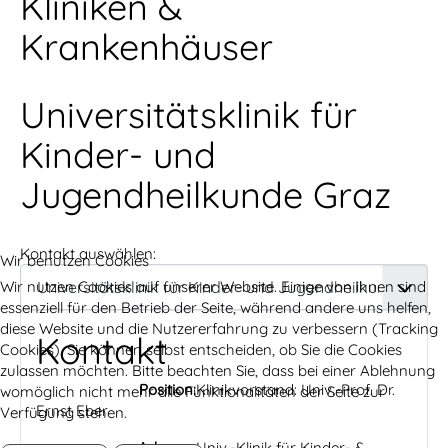
Kliniken &
Krankenhäuser
Universitätsklinik für
Kinder- und
Jugendheilkunde Graz
Kontakt auswählen:
Wir benutzen Cookies
Wir nutzen Cookies auf unserer Website. Einige von ihnen sind
essenziell für den Betrieb der Seite, während andere uns helfen,
diese Website und die Nutzererfahrung zu verbessern (Tracking
Kontakt
Cookies). Sie können selbst entscheiden, ob Sie die Cookies
zulassen möchten. Bitte beachten Sie, dass bei einer Ablehnung
Position:
Klinikvorstand: Univ.-Prof. Dr.
womöglich nicht mehr alle Funktionalitäten der Seite zur
Ernst Eber
Verfügung stehen.
Adresse:
Univ.-Klinik für Kinder- &