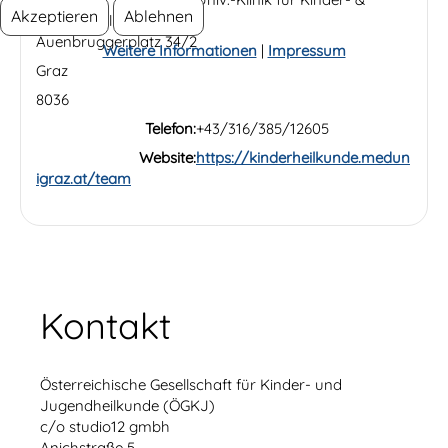
Akzeptieren
Ablehnen
Jugendheilkunde
Auenbruggerplatz 34/2
Weitere Informationen
|
Impressum
Graz
8036
Telefon:
+43/316/385/12605
Website:
https://kinderheilkunde.medun
igraz.at/team
Kontakt
Österreichische Gesellschaft für Kinder- und
Jugendheilkunde (ÖGKJ)
c/o studio12 gmbh
Anichstraße 5