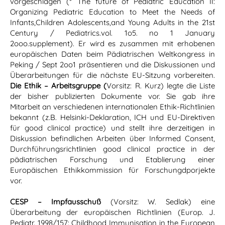
vorgeschlagen (* The future of Pediatric Education II:
Organizing Pediatric Education to Meet the Needs of
Infants,Children Adolescents,and Young Adults in the 21st
Century / Pediatrics.vol. 1o5. no 1 January
2ooo.supplement). Er wird es zusammen mit erhobenen
europäischen Daten beim Pädiatrischen Weltkongress in
Peking / Sept 2oo1 präsentieren und die Diskussionen und
Überarbeitungen für die nächste EU-Sitzung vorbereiten.
Die Ethik – Arbeitsgruppe (
Vorsitz: R. Kurz) legte die Liste
der bisher publizierten Dokumente vor. Sie gab ihre
Mitarbeit an verschiedenen internationalen Ethik-Richtlinien
bekannt (z.B. Helsinki-Deklaration, ICH und EU-Direktiven
für good clinical practice) und stellt ihre derzeitigen in
Diskussion befindlichen Arbeiten über Informed Consent,
Durchführungsrichtlinien good clinical practice in der
pädiatrischen Forschung und Etablierung einer
Europäischen Ethikkommission für Forschungdporjekte
vor.
CESP – Impfausschuß
(Vorsitz: W. Sedlak) eine
Überarbeitung der europäischen Richtlinien (Europ. J.
Pediatr. 1998/157: Childhood Immunisation in the European