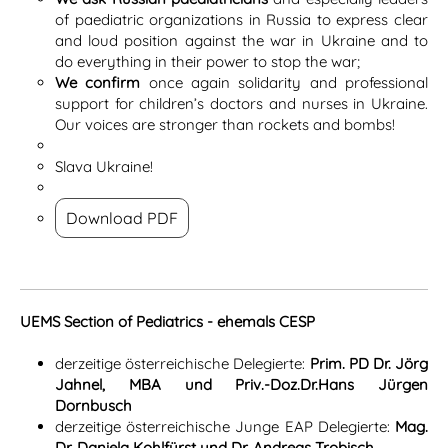
of paediatric organizations in Russia to express clear
and loud position against the war in Ukraine and to
do everything in their power to stop the war;
We confirm
once again solidarity and professional
support for children’s doctors and nurses in Ukraine.
Our voices are stronger than rockets and bombs!
Slava Ukraine!
Download PDF
UEMS Section of Pediatrics - ehemals CESP
derzeitige österreichische Delegierte:
Prim. PD Dr. Jörg
Jahnel, MBA und Priv.-Doz.Dr.Hans Jürgen
Dornbusch
derzeitige österreichische Junge EAP Delegierte:
Mag.
Dr. Daniela Kohlfürst und Dr. Andreas Trobisch