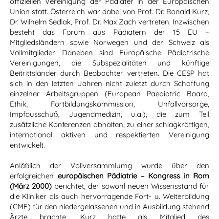
offiziellen Vereinigung der Pädiater in der Europäischen
Union statt. Österreich war dabei von Prof. Dr. Ronald Kurz,
Dr. Wilhelm Sedlak, Prof. Dr. Max Zach vertreten. Inzwischen
besteht das Forum aus Pädiatern der 15 EU –
Mitgliedsländern sowie Norwegen und der Schweiz als
Vollmitglieder. Daneben sind Europäische Pädiatrische
Vereinigungen, die Subspezialitäten und künftige
Beitrittsländer durch Beobachter vertreten. Die CESP hat
sich in den letzten Jahren nicht zuletzt durch Schaffung
einzelner Arbeitsgruppen (European Paediatric Board,
Ethik, Fortbildungskommission, Unfallvorsorge,
Impfausschuß, Jugendmedizin, u.a.), die zum Teil
zusätzliche Konferenzen abhalten, zu einer schlagkräftigen,
international aktiven und respektierten Vereinigung
entwickelt.
Anläßlich der Vollversammlumg wurde über den
erfolgreichen
europäischen Pädiatrie – Kongress in Rom
(März 2000)
berichtet, der sowohl neuen Wissensstand für
die Kliniker als auch hervorragende Fort- u. Weiterbildung
(CME) für den niedergelassenen und in Ausbildung stehend
Ärzte brachte. Kurz hatte als Mitglied des