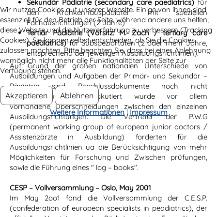
Sekundär Pädiatrie (secondary care paediatrics)
für
Wir nutzen Cookies auf unserer Website. Einige von ihnen sind
den Krankenhauspädiater mit speziellen
essenziell für den Betrieb der Seite, während andere uns helfen,
Fachausrichtungen (2 Jahre)
diese Website und die Nutzererfahrung zu verbessern (Tracking
Tertiär Pädiatrie (Vorsitz: M. Zach / tertiary care
Cookies). Sie können selbst entscheiden, ob Sie die Cookies
paediatrics)
für Subspezialitäten (2 oder mehr Jahre,
zulassen möchten. Bitte beachten Sie, dass bei einer Ablehnung
entsprechend der jeweiligen Ausbildungsrichtlinien).
womöglich nicht mehr alle Funktionalitäten der Seite zur
Auf Grund der großen nationalen Unterschiede von
Verfügung stehen.
Ausbildungen und Aufgaben der Primär- und Sekundär –
Pädiatrie sind Beschlussdokumente noch nicht
Akzeptieren
Ablehnen
verabschiedungsreif. Diskutiert wurde vor allem
vorhandene Überschneidungen zwischen den einzelnen
Weitere Informationen
|
Impressum
Ausbildungsrichtungen. Die Vertreter der P.W.G
(permanent working group of european junior doctors /
Assistenzärzte in Ausbildung) forderten für die
Ausbildungsrichtlinien ua die Berücksichtigung von mehr
Möglichkeiten für Forschung und Zwischen prüfungen,
sowie die Führung eines " log – books".
CESP – Vollversammlung – Oslo, May 2001
Im May 2oo1 fand die Vollversammlung der C.E.S.P.
(confederation of european specialists in peadiatrics), der