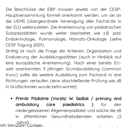
Die Beschlüsse der EBP müssen jeweils von der CESP-
Hauptversammlung formell anerkannt werden, um sie an
die UEMS (übergeordnete Vereinigung aller Fachärzte in
der EU) weiterzuleiten. Die Anerkennung von pädiatrischen
Subspezialitäten wurde weiter bearbeitet, wie z.B. päd.
Endokrinologie, Pulmonologie, Hämato-Onkologie (siehe
CESP Tagung 2001).
Strittig ist noch die Frage der Kriterien, Organisation und
Evaluierung der Ausbildungsstätten (auch in Hinblick auf
eine europäische Anerkennung). Nach einer bereits EU-
weit anerkannten 3 jährigen Grundausbildung (common
trunc) sollte die weitere Ausbildung zum Facharzt in drei
Richtungen verlaufen; (eine abschließende Prüfung wie zB
in Großbritanien wurde befürwortet):
Primär Pädiatrie (Vorsitz: W. Sedlak / primary and
ambulatory care paediatrics )
für den
niedergelassenen Allgemeinpädiater und solche die zB
in öffentlichen Gesundheitsdiensten arbeiten (2
Jahre)
Wir benutzen Cookies