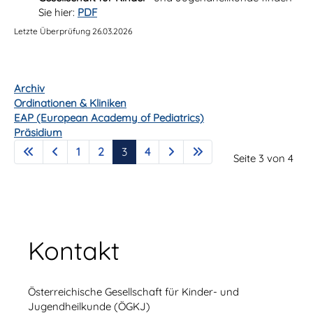
Sie hier:
PDF
Letzte Überprüfung 26.03.2026
Archiv
Ordinationen & Kliniken
EAP (European Academy of Pediatrics)
Präsidium
1
2
3
4
Seite 3 von 4
Kontakt
Österreichische Gesellschaft für Kinder- und
Jugendheilkunde (ÖGKJ)