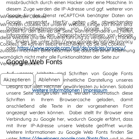
missbräuchlich durch einen Hacker oder eine Maschine. In
diesem Zuge werden die IP-Adresse und ggf. weiterer von
Google für den Dienst reCAPTCHA benötigter Daten an
Wir benutzen Cookies
Google versendet. Hierfür gelten die abweichenden
Wir nutzen Cookies auf unserer Website. Einige von ihnen sind
Datenschutzbestimmungen von Google Inc. Weitere
essenziell für den Betrieb der Seite, während andere uns helfen,
Informationen zu den Datenschutzrichtlinien von Google
diese Website und die Nutzererfahrung zu verbessern (Tracking
Inc. finden Sie unter http://www.google.de/intl/de/privacy
Cookies). Sie können selbst entscheiden, ob Sie die Cookies
oder
https://www.google.com/intl/de/policies/privacy/
zulassen möchten. Bitte beachten Sie, dass bei einer Ablehnung
womöglich nicht mehr alle Funktionalitäten der Seite zur
Google Web Fonts
Verfügung stehen.
Auf unserer Website sind Schriften von Google Fonts
Akzeptieren
Ablehnen
eingebunden, um eine einheitliche Darstellung unseres
Designs auf allen Rechner gewährleisten zu können. Sobald
Weitere Informationen
|
Impressum
unsere Seite aufgerufen wird, werden automatisch diese
Schriften in Ihrem Browsercache geladen, damit
anschließend alle Texte in der vorgesehenen Font
angezeigt werden können. Dabei stellt Ihr Browser eine
Verbindung zu Google her, wodurch Google erfährt, dass
mit Ihrer IP-Adresse unsere Website geöffnet wurde.
Weitere Informationen zu Google Web Fonts finden Sie
unter
https://developers.google.com/fonts/faq
und in der