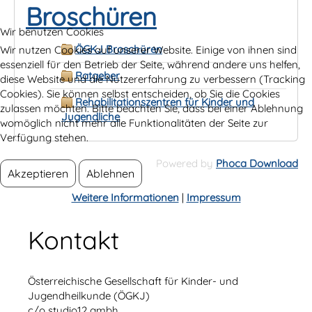
Broschüren
Wir benutzen Cookies
ÖGKJ Broschüren
Wir nutzen Cookies auf unserer Website. Einige von ihnen sind
essenziell für den Betrieb der Seite, während andere uns helfen,
Ratgeber
diese Website und die Nutzererfahrung zu verbessern (Tracking
Cookies). Sie können selbst entscheiden, ob Sie die Cookies
Rehabilitationszentren für Kinder und
zulassen möchten. Bitte beachten Sie, dass bei einer Ablehnung
Jugendliche
womöglich nicht mehr alle Funktionalitäten der Seite zur
Verfügung stehen.
Powered by
Phoca Download
Akzeptieren
Ablehnen
Weitere Informationen
|
Impressum
Kontakt
Österreichische Gesellschaft für Kinder- und
Jugendheilkunde (ÖGKJ)
c/o studio12 gmbh