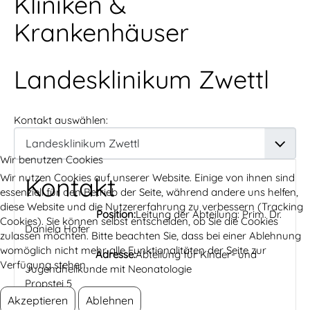
Kliniken &
Krankenhäuser
Landesklinikum Zwettl
Kontakt auswählen:
Wir benutzen Cookies
Wir nutzen Cookies auf unserer Website. Einige von ihnen sind
Kontakt
essenziell für den Betrieb der Seite, während andere uns helfen,
diese Website und die Nutzererfahrung zu verbessern (Tracking
Position:
Leitung der Abteilung: Prim. Dr.
Cookies). Sie können selbst entscheiden, ob Sie die Cookies
Daniela Hofer
zulassen möchten. Bitte beachten Sie, dass bei einer Ablehnung
womöglich nicht mehr alle Funktionalitäten der Seite zur
Adresse:
Abteilung für Kinder- und
Verfügung stehen.
Jugendheilkunde mit Neonatologie
Propstei 5
Akzeptieren
Ablehnen
Zwettl