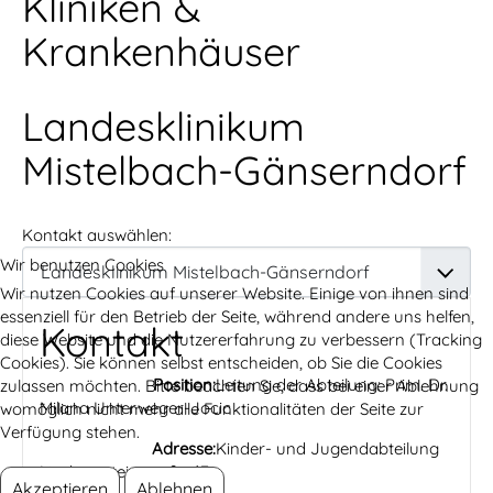
Kliniken &
Krankenhäuser
Landesklinikum
Mistelbach-Gänserndorf
Kontakt auswählen:
Wir benutzen Cookies
Wir nutzen Cookies auf unserer Website. Einige von ihnen sind
essenziell für den Betrieb der Seite, während andere uns helfen,
Kontakt
diese Website und die Nutzererfahrung zu verbessern (Tracking
Cookies). Sie können selbst entscheiden, ob Sie die Cookies
Position:
Leitung der Abteilung: Prim. Dr.
zulassen möchten. Bitte beachten Sie, dass bei einer Ablehnung
Milana Unterweger-Jocic
womöglich nicht mehr alle Funktionalitäten der Seite zur
Verfügung stehen.
Adresse:
Kinder- und Jugendabteilung
Liechtensteinstraße 67
Akzeptieren
Ablehnen