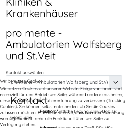
Kliniken &
Krankenhäuser
pro mente -
Ambulatorien Wolfsberg
und St.Veit
Kontakt auswählen:
Wir benutzen Cookies
Wir nutzen Cookies auf unserer Website. Einige von ihnen sind
essenziell für den Betrieb der Seite, während andere uns helfen,
Kontakt
diese Website und die Nutzererfahrung zu verbessern (Tracking
Cookies). Sie können selbst entscheiden, ob Sie die Cookies
Position:
Ärztliche Leitung: Univ.-Doz. Dr.
zulassen möchten. Bitte beachten Sie, dass bei einer Ablehnung
Georg Spiel
womöglich nicht mehr alle Funktionalitäten der Seite zur
Verfügung stehen.
Adresse:
Leitung: Anna Zarfl, BSc MSc