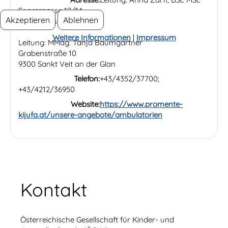
Sporergasse 12/14
Akzeptieren
Ablehnen
9400 Wolfsberg
Weitere Informationen
|
Impressum
Leitung: MMag. Tanja Baumgartner
Grabenstraße 10
9300 Sankt Veit an der Glan
Telefon:
+43/4352/37700;
+43/4212/36950
Website:
https://www.promente-
kijufa.at/unsere-angebote/ambulatorien
Kontakt
Österreichische Gesellschaft für Kinder- und