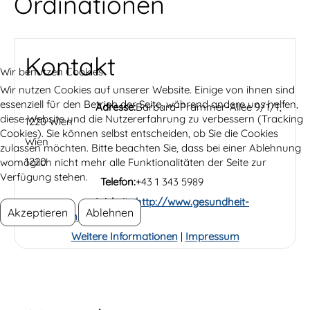
Ordinationen
Kontakt
Wir benutzen Cookies
Wir nutzen Cookies auf unserer Website. Einige von ihnen sind
essenziell für den Betrieb der Seite, während andere uns helfen,
Adresse:
Barbara-Prammer-Allee 9/1/1,
diese Website und die Nutzererfahrung zu verbessern (Tracking
1220 Wien
Cookies). Sie können selbst entscheiden, ob Sie die Cookies
Wien
zulassen möchten. Bitte beachten Sie, dass bei einer Ablehnung
1220
womöglich nicht mehr alle Funktionalitäten der Seite zur
Verfügung stehen.
Telefon:
+43 1 343 5989
Website:
http://www.gesundheit-
Akzeptieren
Ablehnen
leuchtturm.at
Weitere Informationen
|
Impressum