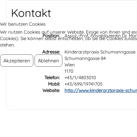
Kontakt
Wir benutzen Cookies
Wir nutzen Cookies auf unserer Website. Einige von ihnen sind es
Position:
Assoz.-Prof. Privatdozentin Dr. Mo
Cookies). Sie können selbst entscheiden, ob Sie die Cookies zula
stehen.
Adresse:
Kinderarztpraxis Schumanngasse
Schumanngasse 84
Akzeptieren
Ablehnen
Wien
1170
Telefon:
+43/1/4803010
Mobil:
+43/699/19741705
Website:
http://www.kinderarztpraxis-sch