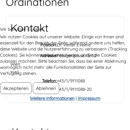
Ordinationen
Kontakt
Wir benutzen Cookies
Wir nutzen Cookies auf unserer Website. Einige von ihnen sind
essenziell für den Betrieb der Seite, während andere uns helfen,
Position:
Dr. Vetter Eveline
diese Website und die Nutzererfahrung zu verbessern (Tracking
Cookies). Sie können selbst entscheiden, ob Sie die Cookies
Adresse:
Felbigergasse 46-52
zulassen möchten. Bitte beachten Sie, dass bei einer Ablehnung
Wien
womöglich nicht mehr alle Funktionalitäten der Seite zur
1140
Verfügung stehen.
Telefon:
+43/1/9111088
Akzeptieren
Ablehnen
Fax:
+43/1/9111088-20
Weitere Informationen
|
Impressum