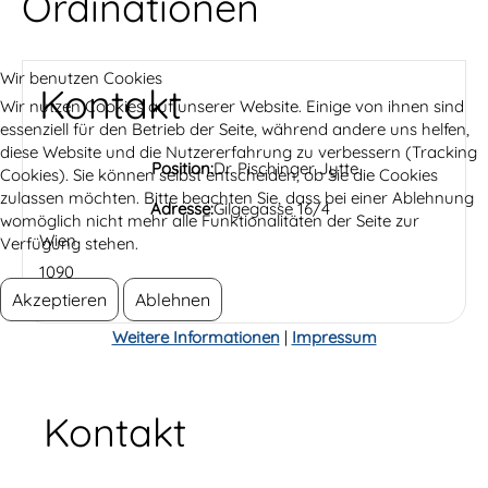
Ordinationen
Wir benutzen Cookies
Kontakt
Wir nutzen Cookies auf unserer Website. Einige von ihnen sind
essenziell für den Betrieb der Seite, während andere uns helfen,
diese Website und die Nutzererfahrung zu verbessern (Tracking
Position:
Dr. Pischinger Jytte
Cookies). Sie können selbst entscheiden, ob Sie die Cookies
zulassen möchten. Bitte beachten Sie, dass bei einer Ablehnung
Adresse:
Gilgegasse 16/4
womöglich nicht mehr alle Funktionalitäten der Seite zur
Wien
Verfügung stehen.
1090
Akzeptieren
Ablehnen
Weitere Informationen
|
Impressum
Kontakt