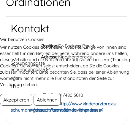
Ordinationen
Kontakt
Wir benutzen Cookies
Position:
Dr. Endress David
Wir nutzen Cookies auf unserer Website. Einige von ihnen sind
essenziell für den Betrieb der Seite, während andere uns helfen,
Adresse:
Kinderarztpraxis
diese Website und die Nutzererfahrung zu verbessern (Tracking
Schumanngasse
Cookies). Sie können selbst entscheiden, ob Sie die Cookies
Schumanngasse 84
zulassen möchten. Bitte beachten Sie, dass bei einer Ablehnung
Wien
womöglich nicht mehr alle Funktionalitäten der Seite zur
Verfügung stehen.
1170
Telefon:
01/480 3010
Akzeptieren
Ablehnen
Website:
http://www.kinderarztpraxis-
Weitere Informationen
|
Impressum
schumanngasse.at/team/dr-david-endress/