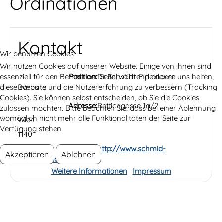
Ordinationen
Kontakt
Wir benutzen Cookies
Wir nutzen Cookies auf unserer Website. Einige von ihnen sind
essenziell für den Betrieb der Seite, während andere uns helfen,
Position:
Dr. Schmidt-Eipeldauer
diese Website und die Nutzererfahrung zu verbessern (Tracking
Barbara
Cookies). Sie können selbst entscheiden, ob Sie die Cookies
Adresse:
Rettichgasse 1a/2
zulassen möchten. Bitte beachten Sie, dass bei einer Ablehnung
womöglich nicht mehr alle Funktionalitäten der Seite zur
Wien
Verfügung stehen.
1140
Website:
http://www.schmid-
Akzeptieren
Ablehnen
eipeldauer.at
Weitere Informationen
|
Impressum