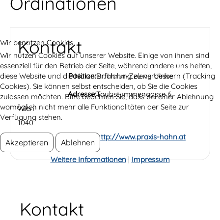
Ordinationen
Kontakt
Wir benutzen Cookies
Wir nutzen Cookies auf unserer Website. Einige von ihnen sind
essenziell für den Betrieb der Seite, während andere uns helfen,
diese Website und die Nutzererfahrung zu verbessern (Tracking
Position:
Dr. Hahn-Zeleny Ulrike
Cookies). Sie können selbst entscheiden, ob Sie die Cookies
Adresse:
Taubstummengasse 6
zulassen möchten. Bitte beachten Sie, dass bei einer Ablehnung
womöglich nicht mehr alle Funktionalitäten der Seite zur
Wien
Verfügung stehen.
1040
Website:
http://www.praxis-hahn.at
Akzeptieren
Ablehnen
Weitere Informationen
|
Impressum
Kontakt