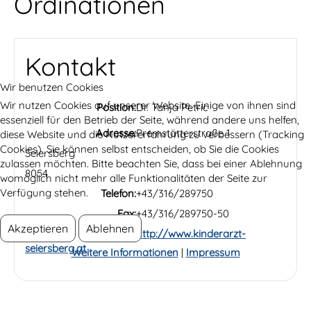
Ordinationen
Kontakt
Wir benutzen Cookies
Wir nutzen Cookies auf unserer Website. Einige von ihnen sind
Position:
Dr. Tanja Petric
essenziell für den Betrieb der Seite, während andere uns helfen,
Adresse:
Premstätterstraße 1
diese Website und die Nutzererfahrung zu verbessern (Tracking
Cookies). Sie können selbst entscheiden, ob Sie die Cookies
Seiersberg
zulassen möchten. Bitte beachten Sie, dass bei einer Ablehnung
8054
womöglich nicht mehr alle Funktionalitäten der Seite zur
Verfügung stehen.
Telefon:
+43/316/289750
Fax:
+43/316/289750-50
Akzeptieren
Ablehnen
Website:
http://www.kinderarzt-
seiersberg.at
Weitere Informationen
|
Impressum