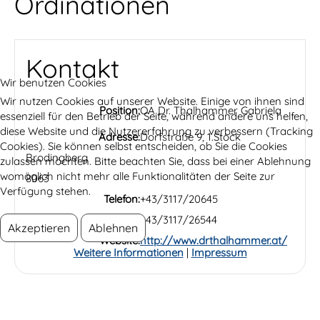
Ordinationen
Kontakt
Wir benutzen Cookies
Wir nutzen Cookies auf unserer Website. Einige von ihnen sind
Position:
OA Dr. Thalhammer Gabriela
essenziell für den Betrieb der Seite, während andere uns helfen,
diese Website und die Nutzererfahrung zu verbessern (Tracking
Adresse:
Dorfstraße 9, 1.Stock
Cookies). Sie können selbst entscheiden, ob Sie die Cookies
Brodingberg
zulassen möchten. Bitte beachten Sie, dass bei einer Ablehnung
womöglich nicht mehr alle Funktionalitäten der Seite zur
8063
Verfügung stehen.
Telefon:
+43/3117/20645
Fax:
+43/3117/26544
Akzeptieren
Ablehnen
Website:
http://www.drthalhammer.at/
Weitere Informationen
|
Impressum