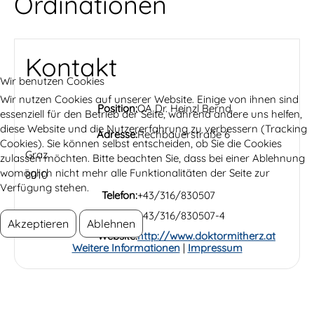
Ordinationen
Kontakt
Wir benutzen Cookies
Wir nutzen Cookies auf unserer Website. Einige von ihnen sind
Position:
OA Dr. Heinzl Bernd
essenziell für den Betrieb der Seite, während andere uns helfen,
diese Website und die Nutzererfahrung zu verbessern (Tracking
Adresse:
Rechbauerstraße 6
Cookies). Sie können selbst entscheiden, ob Sie die Cookies
Graz
zulassen möchten. Bitte beachten Sie, dass bei einer Ablehnung
womöglich nicht mehr alle Funktionalitäten der Seite zur
8010
Verfügung stehen.
Telefon:
+43/316/830507
Fax:
+43/316/830507-4
Akzeptieren
Ablehnen
Website:
http://www.doktormitherz.at
Weitere Informationen
|
Impressum